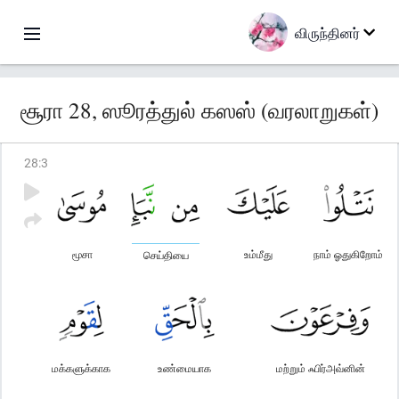
விருந்தினர்
சூரா 28, ஸூரத்துல் கஸஸ் (வரலாறுகள்)
28
:
3
மூசா
உம்மீது
நாம் ஓதுகிறோம்
செய்தியை
மக்களுக்காக
உண்மையாக
மற்றும் ஃபிர்அவ்னின்