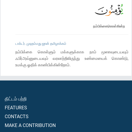
நம்பிக்கைகொள்கின்ற
டாக்டர். முஹம்மது ஜான் தமிழாக்கம்
நம்பிக்கை கொள்ளும் மக்களுக்காக நாம் மூஸாவுடையவும்
ஃபிர்அவ்னுடையவும் வரலாற்றிலிருந்து உண்மையைக் கொண்டு,
உமக்கு ஓதிக் காண்பிக்கின்றோம்.
திட்டம் பற்றி
FEATURES
CONTACTS
MAKE A CONTRIBUTION