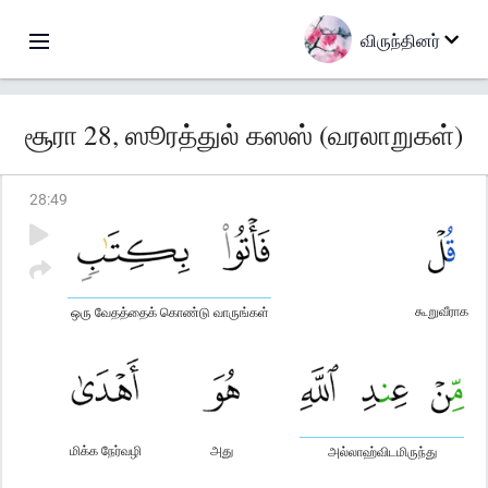
விருந்தினர்
சூரா 28, ஸூரத்துல் கஸஸ் (வரலாறுகள்)
28
:
49
கூறுவீராக
ஒரு வேதத்தைக் கொண்டு வாருங்கள்
மிக்க நேர்வழி
அது
அல்லாஹ்விடமிருந்து