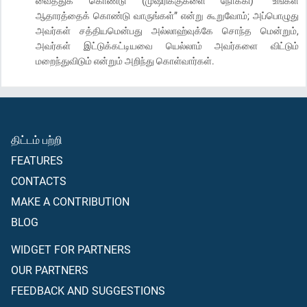
வைத்துக் கொண்டு (முஷ்ரிக்குகளை நோக்கி) “உங்கள்
ஆதாரத்தைக் கொண்டு வாருங்கள்” என்று கூறுவோம்; அப்பொழுது
அவர்கள் சத்தியமென்பது அல்லாஹ்வுக்கே சொந்த மென்றும்,
அவர்கள் இட்டுக்கட்டியவை யெல்லாம் அவர்களை விட்டும்
மறைந்துவிடும் என்றும் அறிந்து கொள்வார்கள்.
திட்டம் பற்றி
FEATURES
CONTACTS
MAKE A CONTRIBUTION
BLOG
WIDGET FOR PARTNERS
OUR PARTNERS
FEEDBACK AND SUGGESTIONS