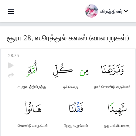
விருந்தினர்
சூரா 28, ஸூரத்துல் கஸஸ் (வரலாறுகள்)
28
:
75
சமுதாயத்திலிருந்து
நாம் கொண்டு வருவோம்
ஒவ்வொரு
கொண்டு வாருங்கள்
பிறகு, கூறுவோம்
ஒரு சாட்சியாளரை