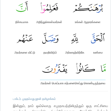
நிச்சயமாக
அறிந்துகொள்வார்கள்
உங்கள் ஆதாரங்களை
அவர்களை விட்டு
தவறிவிடும்
அல்லாஹ்விற்கே
உண்மை
அவர்கள் பொய்யாக கற்பனைசெய்து கொண்டிருந்தவை
டாக்டர். முஹம்மது ஜான் தமிழாக்கம்
இன்னும், நாம் ஒவ்வொரு சமுதாயத்திலிருந்தும் ஒரு சாட்சியை