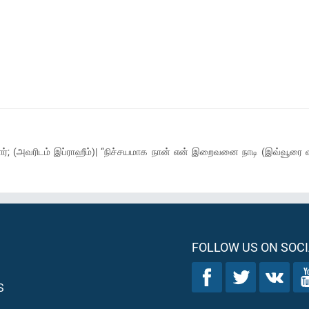
ார்; (அவரிடம் இப்ராஹீம்)| “நிச்சயமாக நான் என் இறைவனை நாடி (இவ்வூரை வ
FOLLOW US ON SOCI
S