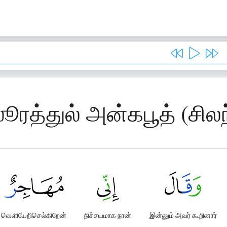
ூரத்துல் அன்கபூத் (சிலந்த
வெளியேறிசெல்கிறேன்
நிச்சயமாக நான்
இன்னும் அவர் கூறினார்