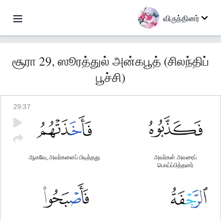
விருந்தினர்
சூரா 29, ஸூரத்துல் அன்கபூத் (சிலந்திப்
பூச்சி)
29
:
37
ஆகவே, அவர்களைப் பிடித்தது
அவர்கள் அவரைப்
பொய்ப்பித்தனர்