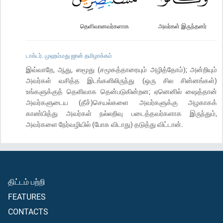
தெளிவானவர்களாக
அவர்கள் இருந்தனர்
டாக்டர். முஹம்மது ஜான் தமிழாக்கம்
இவ்வாறே, ஆது, ஸமூது (சமூகத்தாரையும் அழித்தோம்); அன்றியும்
அவர்கள் வசித்த இடங்களிலிருந்து (ஒரு சில சின்னங்கள்)
உங்களுக்குத் தெளிவாக தென்படுகின்றன; ஏனெனில் ஷைத்தான்
அவர்களுடைய (தீச்)செயல்களை அவர்களுக்கு அழகாகக்
காண்பித்து அவர்கள் நல்லறிவு படைத்தவர்களாக இருந்தும்,
அவர்களை நேர்வழியில் (போக விடாது) தடுத்து விட்டான்.
திட்டம் பற்றி
FEATURES
CONTACTS