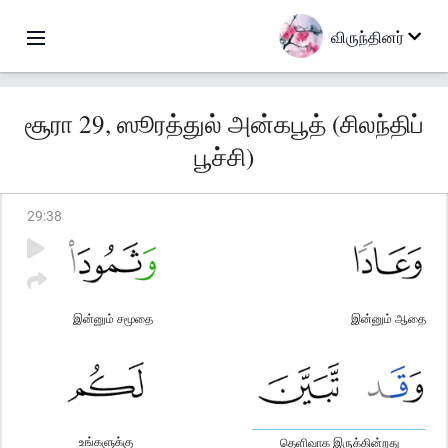
விருந்தினர்
சூரா 29, ஸூரத்துல் அன்கபூத் (சிலந்திப்
பூச்சி)
29
:
38
இன்னும் சமூதை
இன்னும் ஆதை
உங்களுக்கு
தெளிவாக இருக்கின்றது