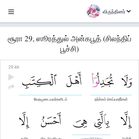
விருந்தினர்
சூரா 29, ஸூரத்துல் அன்கபூத் (சிலந்திப்
பூச்சி)
29
:
46
வேதமுடையவர்களிடம்
தர்க்கம் செய்யாதீர்கள்
தவிர
மிக அழகியது
அன்றி
முறையில்/அது