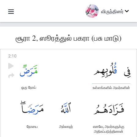
விருந்தினர்
சூரா 2, ஸூரத்துல் பகரா (பசு மாடு)
2
:
10
ஒரு நோய்
உள்ளங்களில் அவர்களின்
நோயை
அல்லாஹ்
எனவே, அவர்களுக்கு
அதிகப்படுத்தினான்