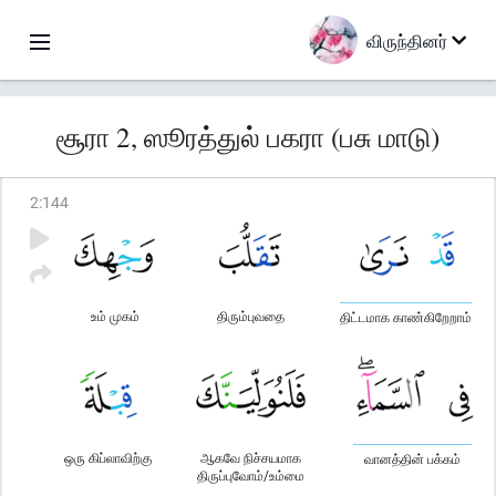
விருந்தினர்
சூரா 2, ஸூரத்துல் பகரா (பசு மாடு)
2
:
144
உம் முகம்
திரும்புவதை
திட்டமாக காண்கிறேறாம்
ஒரு கிப்லாவிற்கு
ஆகவே நிச்சயமாக
வானத்தின் பக்கம்
திருப்புவோம்/உம்மை