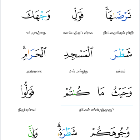
உம் முகத்தை
எனவே திருப்புவீராக
நீர்அதைவிரும்புகிறீர்
புனிதமான
அல் மஸ்ஜிது
பக்கம்
திருப்புங்கள்
நீங்கள் எங்கிருந்தாலும்