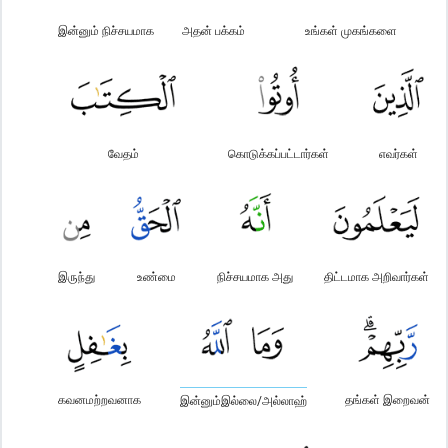
இன்னும் நிச்சயமாக
அதன் பக்கம்
உங்கள் முகங்களை
வேதம்
கொடுக்கப்பட்டார்கள்
எவர்கள்
இருந்து
உண்மை
நிச்சயமாக அது
திட்டமாக அறிவார்கள்
கவனமற்றவனாக
தங்கள் இறைவன்
இன்னும்இல்லை/அல்லாஹ்