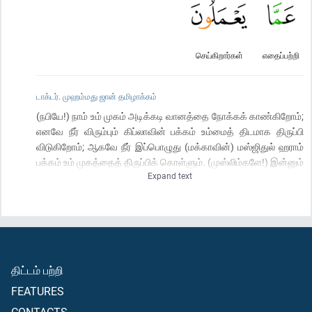
செய்கிறார்கள்
எதைப்பற்றி
டாக்டர். முஹம்மது ஜான் தமிழாக்கம்
(நபியே!) நாம் உம் முகம் அடிக்கடி வானத்தை நோக்கக் காண்கிறோம்;
எனவே நீர் விரும்பும் கிப்லாவின் பக்கம் உம்மைத் திடமாக திருப்பி
விடுகிறோம்; ஆகவே நீர் இப்பொழுது (மக்காவின்) மஸ்ஜிதுல் ஹராம்
பக்கம் உம் முகத்தைத் திருப்பிக் கொள்ளும். (முஸ்லிம்களே!) இன்னும்
Expand text
நீங்கள் எங்கிருந்தாலும் (தொழுகையின் போது) உங்கள் முகங்களை
அந்த (கிப்லாவின்) பக்கமே திருப்பிக் கொள்ளுங்கள்; நிச்சயமாக
எவர்கள் வேதம் கொடுக்கப்பட்டிருக்கின்றார்களோ அவர்கள், இது
அவர்களுடைய இறைவனிடமிருந்து வந்த உண்மை என்பதை
நிச்சயமாக அறிவார்கள்; அல்லாஹ் அவர்கள் செய்வது பற்றிப்
பராமுகமாக இல்லை.
திட்டம் பற்றி
FEATURES
CONTACTS