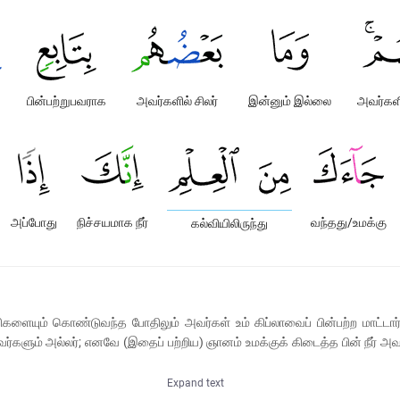
ை
பின்பற்றுபவராக
அவர்களில் சிலர்
இன்னும் இல்லை
அவர்கள
அப்போது
நிச்சயமாக நீர்
வந்தது/உமக்கு
கல்வியிலிருந்து
களையும் கொண்டுவந்த போதிலும் அவர்கள் உம் கிப்லாவைப் பின்பற்ற மாட்டார்கள
பவர்களும் அல்லர்; எனவே (இதைப் பற்றிய) ஞானம் உமக்குக் கிடைத்த பின் நீர் அவ
Expand text