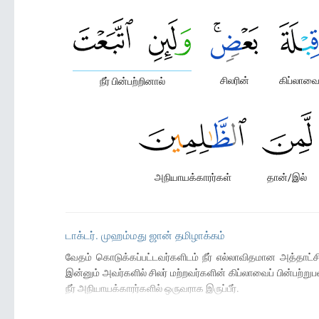
சிலரின்
கிப்லாவ
நீர் பின்பற்றினால்
அநியாயக்காரர்கள்
தான்/இல்
டாக்டர். முஹம்மது ஜான் தமிழாக்கம்
வேதம் கொடுக்கப்பட்டவர்களிடம் நீர் எல்லாவிதமான அத்தாட்சி
இன்னும் அவர்களில் சிலர் மற்றவர்களின் கிப்லாவைப் பின்பற்று
நீர் அநியாயக்காரர்களில் ஒருவராக இருப்பீர்.