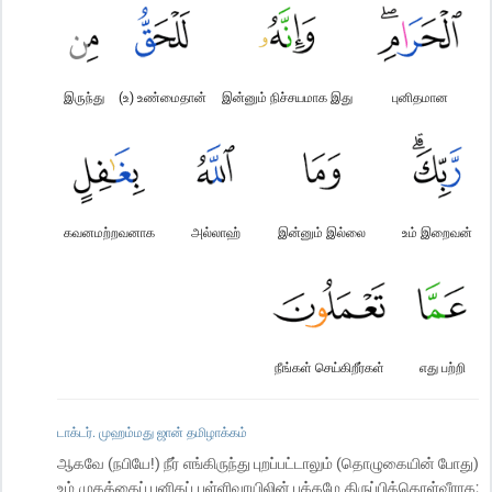
இருந்து
(உ) உண்மைதான்
இன்னும் நிச்சயமாக இது
புனிதமான
கவனமற்றவனாக
அல்லாஹ்
இன்னும் இல்லை
உம் இறைவன்
நீங்கள் செய்கிறீர்கள்
எது பற்றி
டாக்டர். முஹம்மது ஜான் தமிழாக்கம்
ஆகவே (நபியே!) நீர் எங்கிருந்து புறப்பட்டாலும் (தொழுகையின் போது)
உம் முகத்தைப் புனிதப் பள்ளிவாயிலின் பக்கமே திருப்பிக்கொள்வீராக;