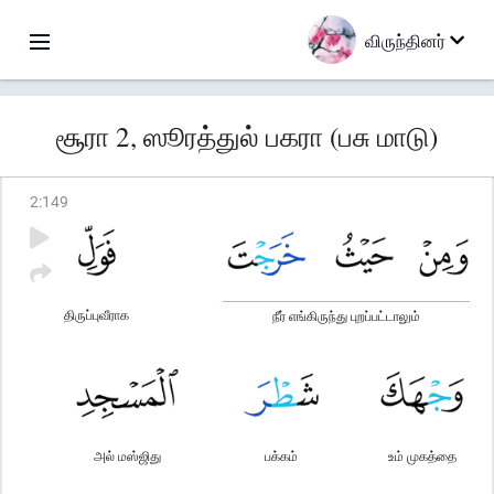
விருந்தினர்
சூரா 2, ஸூரத்துல் பகரா (பசு மாடு)
2
:
149
திருப்புவீராக
நீர் எங்கிருந்து புறப்பட்டாலும்
அல் மஸ்ஜிது
பக்கம்
உம் முகத்தை