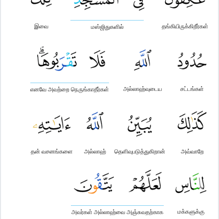
இவை
தங்கியிருக்கிறீர்கள்
மஸ்ஜிதுகளில்
அல்லாஹ்வுடைய
சட்டங்கள்
எனவே அவற்றை நெருங்காதீர்கள்
தன் வசனங்களை
அல்லாஹ்
தெளிவுபடுத்துகிறான்
அவ்வாறே
மக்களுக்கு
அவர்கள் அல்லாஹ்வை அஞ்சுவதற்காக