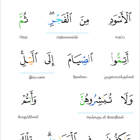
பிறகு
கருப்பு
அதிகாலையில்
நோன்பை
முழுமையாக்குங்கள்
இரவு வரை
போது/நீங்கள்
அவர்களுடன் சேராதீர்கள்