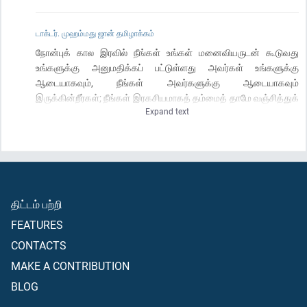
டாக்டர். முஹம்மது ஜான் தமிழாக்கம்
நோன்புக் கால இரவில் நீங்கள் உங்கள் மனைவியருடன் கூடுவது
உங்களுக்கு அனுமதிக்கப் பட்டுள்ளது அவர்கள் உங்களுக்கு
ஆடையாகவும், நீங்கள் அவர்களுக்கு ஆடையாகவும்
இருக்கின்றீர்கள்; நீங்கள் இரகசியமாகத் தம்மைத் தாமே வஞ்சித்துக்
Expand text
கொண்டிருந்ததை அல்லாஹ் நன்கறிவான்; அவன் உங்கள் மீது
இரக்கங்கொண்டு உங்களை மன்னித்தான்; எனவே, இனி(நோன்பு
இரவுகளில்) உங்கள் மனைவியருடன் கூடி அல்லாஹ் உங்களுக்கு
விதித்ததை தேடிக்கொள்ளுங்கள்; இன்னும் ஃபஜ்ரு
(அதிகாலை)நேரம் என்ற வெள்ளை நூல்(இரவு என்ற) கருப்பு
நூலிலிருந்து தெளிவாகத் தெரியும் வரை உண்ணுங்கள், பருகுங்கள்;
திட்டம் பற்றி
பின்னர், இரவு வரும் வரை நோன்பைப் பூர்த்தி செய்யுங்கள்; இன்னும்
நீங்கள் பள்ளிவாசலில் தனித்து (இஃதிகாஃபில்) இருக்கும் போது,
FEATURES
உங்கள் மனைவியருடன் கூடாதீர்கள்-இவையே அல்லாஹ் விதித்த
CONTACTS
வரம்புகளாகும்; அந்த வரம்புகளை(த் தாண்ட) முற்படாதீர்கள்;
இவ்வாறே (கட்டுப்பாடுடன்) தங்களைக்காத்து பயபக்தியுடையோர்
MAKE A CONTRIBUTION
ஆவதற்காக அல்லாஹ் தன்னுடைய சான்றுகளைத்
BLOG
தெளிவாக்குகின்றான்.