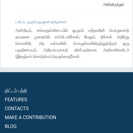
அறிந்திருந்தும்
டாக்டர். முஹம்மது ஜான் தமிழாக்கம்
அன்றியும், உங்களுக்கிடையில் ஒருவர் மற்றவரின் பொருளைத்
தவறான முறையில் சாப்பிடாதீர்கள்; மேலும், நீங்கள் அறிந்து
கொண்டே பிற மக்களின் பொருள்களிலிருந்து(எந்த) ஒரு
பகுதியையும், அநியாயமாகத் தின்பதற்காக அதிகாரிகளிடம்
(இலஞ்சம் கொடுக்க) நெருங்காதீர்கள்.
திட்டம் பற்றி
FEATURES
CONTACTS
MAKE A CONTRIBUTION
BLOG