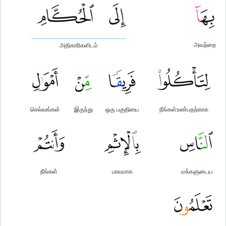
அவற்றை
அதிகாரிகளிடம்
செல்வங்கள்
இருந்து
ஒரு பகுதியை
நீங்கள்உண்பதற்காக
நீங்கள்
பாவமாக
மக்களுடைய