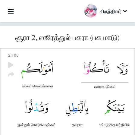
விருந்தினர்
சூரா 2, ஸூரத்துல் பகரா (பசு மாடு)
2
:
188
உங்கள் செல்வங்களை
உண்ணாதீர்கள்
இன்னும் கொடுக்காதீர்கள்
தவறாக
உங்களுக்கு மத்தியில்