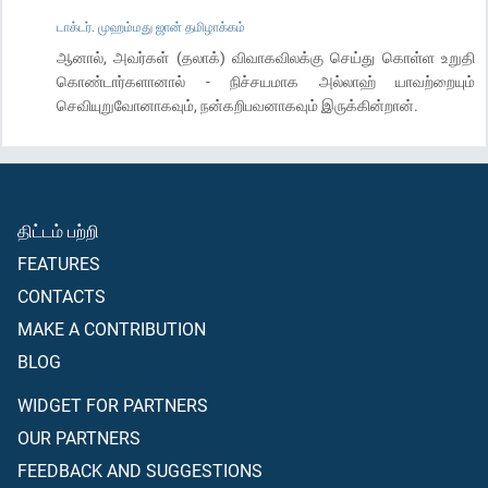
டாக்டர். முஹம்மது ஜான் தமிழாக்கம்
ஆனால், அவர்கள் (தலாக்) விவாகவிலக்கு செய்து கொள்ள உறுதி
கொண்டார்களானால் - நிச்சயமாக அல்லாஹ் யாவற்றையும்
செவியுறுவோனாகவும், நன்கறிபவனாகவும் இருக்கின்றான்.
திட்டம் பற்றி
FEATURES
CONTACTS
MAKE A CONTRIBUTION
BLOG
WIDGET FOR PARTNERS
OUR PARTNERS
FEEDBACK AND SUGGESTIONS