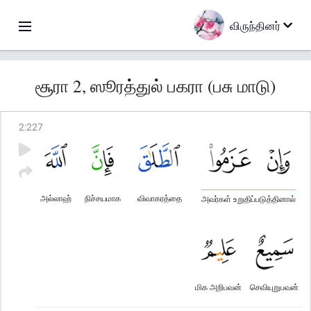
விருந்தினர்
சூரா 2, ஸூரத்துல் பகரா (பசு மாடு)
2
:
227
அல்லாஹ்
நிச்சயமாக
விவாகரத்தை
அவர்கள் உறுதிப்படுத்தினால்
மிக அறிபவன்
செவியுறுபவன்