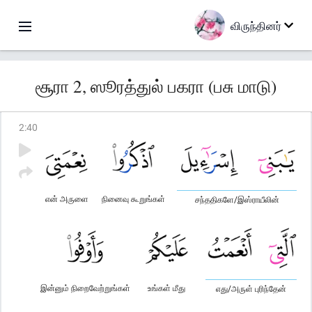
விருந்தினர்
சூரா 2, ஸூரத்துல் பகரா (பசு மாடு)
2
:
40
என் அருளை
நினைவு கூறுங்கள்
சந்ததிகளே/இஸ்ராயீலின்
இன்னும் நிறைவேற்றுங்கள்
உங்கள் மீது
எது/அருள் புரிந்தேன்