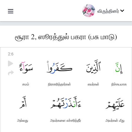
விருந்தினர்
சூரா 2, ஸூரத்துல் பகரா (பசு மாடு)
2
:
6
சமம்
நிராகரித்தார்கள்
எவர்கள்
நிச்சயமாக
அல்லது
அவர்களை எச்சரித்தீர்
அவர்கள் மீது