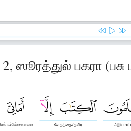
 2, ஸூரத்துல் பகரா (பசு 
ீண் நம்பிக்கைகளை
வேதத்தை/தவிர
அறியமாட்ட