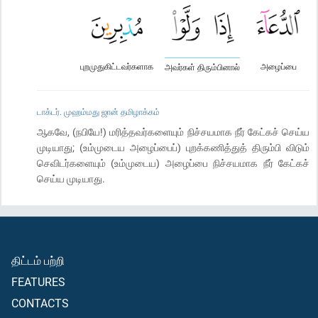
புறமுதுகிட்டவர்களாக
அழைப்பை
அவர்கள் திரும்பினால்
டாக்டர். முஹம்மது ஜான் தமிழாக்கம்
ஆகவே, (நபியே!) மரித்தவர்களையும் நிச்சயமாக நீர் கேட்கச் செய்ய
முடியாது; (உம்முடைய அழைப்பைப்) புறக்கணித்துத் திரும்பி விடும்
செவிடர்களையும் (உம்முடைய) அழைப்பை நிச்சயமாக நீர் கேட்கச்
செய்ய முடியாது.
திட்டம் பற்றி
FEATURES
CONTACTS