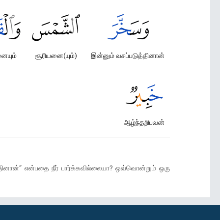
னையும்
சூரியனை(யும்)
இன்னும் வசப்படுத்தினான்
ஆழ்ந்தறிபவன்
்தினான்” என்பதை நீர் பார்க்கவில்லையா? ஒவ்வொன்றும் ஒரு