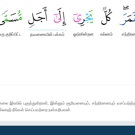
ரு குறிப்பிட்ட
ஓடுகின்றன
எல்லாம்
சந்திர
தவணையின் பக்கம்
கலை இரவில் புகுத்துகிறான்; இன்னும் சூரியனையும், சந்திரனையும் வசப்படுத
்லாஹ் நீங்கள் செய்பவற்றை நன்கறிபவன்.