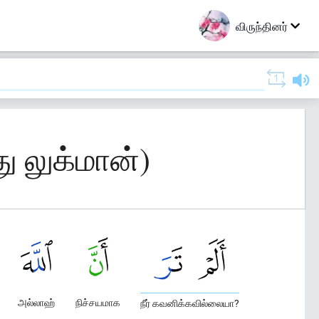
விருந்தினர்
ு லுக்மான்)
அல்லாஹ்
நிச்சயமாக
நீர் கவனிக்கவில்லையா?