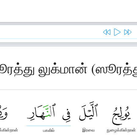
ூரத்து லுக்மான் (ஸூரத்த
்கின்றான்
இரவை
நுழைக்கின்றான்
பகலில்