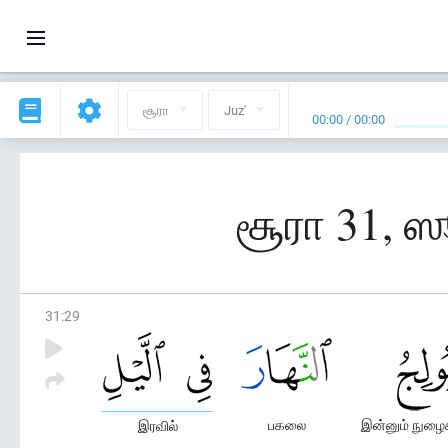
சூரா
Juz'
00:00
/
00:00
சூரா 31, ஸ
31
:
29
பகலை
இன்னும் நுழைக
இரவில்