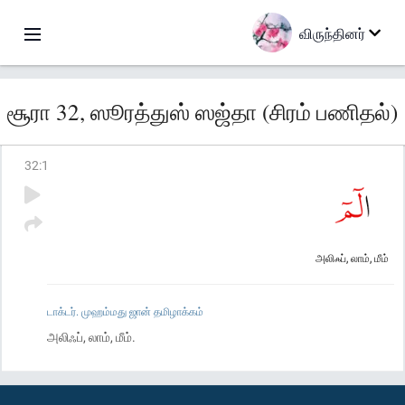
விருந்தினர்
சூரா 32, ஸூரத்துஸ் ஸஜ்தா (சிரம் பணிதல்)
32
:
1
அலிஃப், லாம், மீம்
டாக்டர். முஹம்மது ஜான் தமிழாக்கம்
அலிஃப், லாம், மீம்.