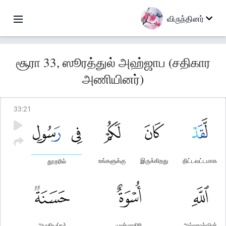
விருந்தினர்
சூரா 33, ஸூரத்துல் அஹ்ஜாப (சதிகார
அணியினர்)
33
:
21
உங்களுக்கு
இருக்கிறது
திட்டவட்டமாக
தூதரில்
அழகிய(து)
முன்மாதிரி
அல்லாஹ்வின்