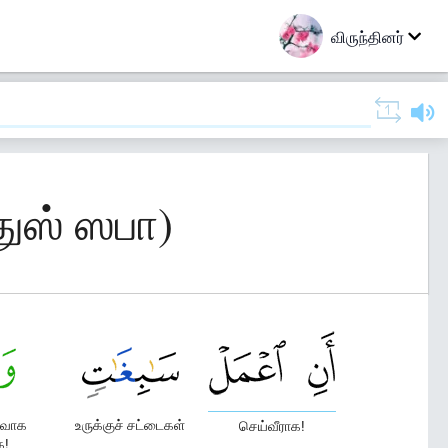
விருந்தினர்
துஸ் ஸபா)
ளவாக
உருக்குச் சட்டைகள்
செய்வீராக!
க!