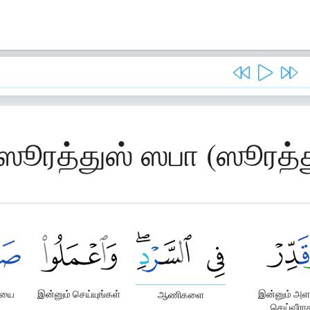
 ஸூரத்துஸ் ஸபா (ஸூரத்
ையை
இன்னும் செய்யுங்கள்
இன்னும் அ
ஆணிகளை
செய்வீரா