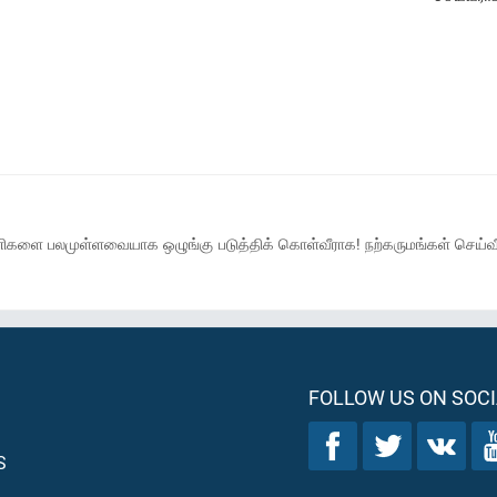
ிகளை பலமுள்ளவையாக ஒழுங்கு படுத்திக் கொள்வீராக! நற்கருமங்கள் செய்வீர
FOLLOW US ON SOCI
S