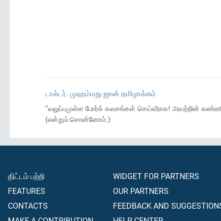
டாக்டர். முஹம்மது ஜான் தமிழாக்கம்
“வலுப்பமுள்ள போர்க் கவசங்கள் செய்வீராக! அவற்றின் கண்ண
(என்றும் சொன்னோம்.)
திட்டம் பற்றி
WIDGET FOR PARTNERS
FEATURES
OUR PARTNERS
CONTACTS
FEEDBACK AND SUGGESTION
MAKE A CONTRIBUTION
HELP CENTER