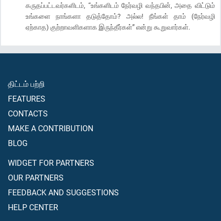
கருதப்பட்டவர்களிடம், “உங்களிடம் நேர்வழி வந்தபின், அதை விட்டும்
உங்களை நாங்களா தடுத்தோம்? அல்ல! நீங்கள் தாம் (நேர்வழி
ஏற்காத) குற்றாவளிகளாக இருந்தீர்கள்” என்று கூறுவார்கள்.
திட்டம் பற்றி
FEATURES
CONTACTS
MAKE A CONTRIBUTION
BLOG
WIDGET FOR PARTNERS
OUR PARTNERS
FEEDBACK AND SUGGESTIONS
HELP CENTER