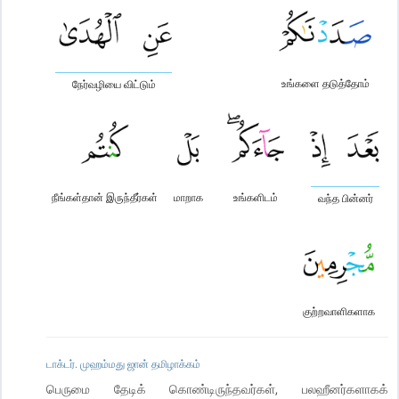
உங்களை தடுத்தோம்
நேர்வழியை விட்டும்
நீங்கள்தான் இருந்தீர்கள்
மாறாக
உங்களிடம்
வந்த பின்னர்
குற்றவாளிகளாக
டாக்டர். முஹம்மது ஜான் தமிழாக்கம்
பெருமை தேடிக் கொண்டிருந்தவர்கள், பலஹீனர்களாகக்