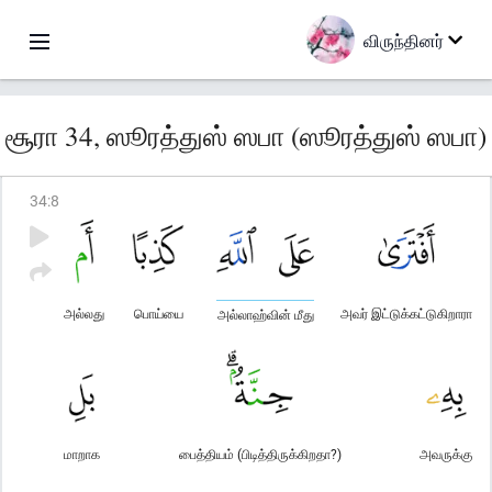
விருந்தினர்
சூரா 34, ஸூரத்துஸ் ஸபா (ஸூரத்துஸ் ஸபா)
34
:
8
அல்லது
பொய்யை
அவர் இட்டுக்கட்டுகிறாரா
அல்லாஹ்வின் மீது
மாறாக
பைத்தியம் (பிடித்திருக்கிறதா?)
அவருக்கு