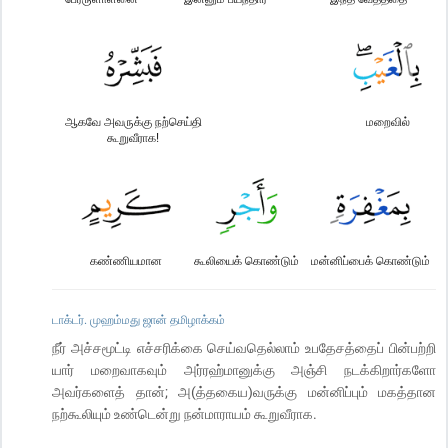
ஆகவே அவருக்கு நற்செய்தி
மறைவில்
கூறுவீராக!
கண்ணியமான
கூலியைக் கொண்டும்
மன்னிப்பைக் கொண்டும்
டாக்டர். முஹம்மது ஜான் தமிழாக்கம்
நீர் அச்சமூட்டி எச்சரிக்கை செய்வதெல்லாம் உபதேசத்தைப் பின்பற்றி
யார் மறைவாகவும் அர்ரஹ்மானுக்கு அஞ்சி நடக்கிறார்களோ
அவர்களைத் தான்; அ(த்தகைய)வருக்கு மன்னிப்பும் மகத்தான
நற்கூலியும் உண்டென்று நன்மாராயம் கூறுவீராக.