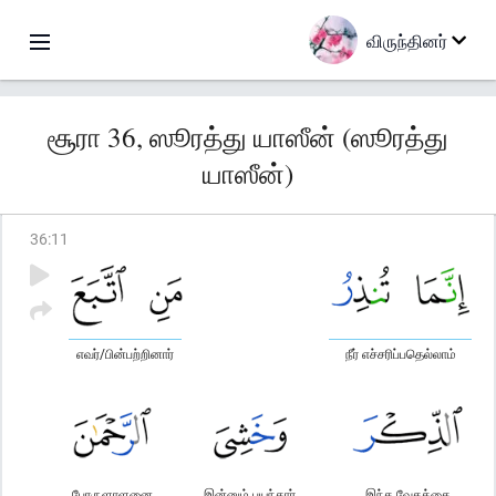
விருந்தினர்
சூரா 36, ஸூரத்து யாஸீன் (ஸூரத்து
யாஸீன்)
36
:
11
எவர்/பின்பற்றினார்
நீர் எச்சரிப்பதெல்லாம்
பேரருளாளனை
இன்னும் பயந்தார்
இந்த வேதத்தை