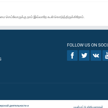
ன்மை செய்வோருக்கு நாம் இவ்வாறே கூலி கொடுத்திருக்கிறோம்.
FOLLOW US ON SOCI
S
ерской деятельности и
பயன்பாட்டு விதிமுறைகள்