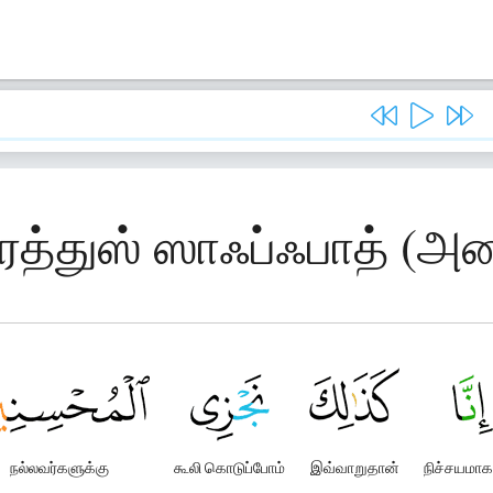
ரத்துஸ் ஸாஃப்ஃபாத் (அண
நல்லவர்களுக்கு
கூலி கொடுப்போம்
இவ்வாறுதான்
நிச்சயமாக