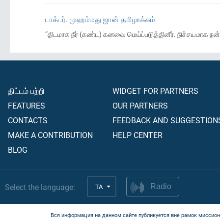
டாக்டர். முஹம்மது ஜான் தமிழாக்கம்
“திடமாக நீர் (கண்ட) கனவை மெய்ப்படுத்தினீர். நிச்சயமாக ந
திட்டம் பற்றி
WIDGET FOR PARTNERS
FEATURES
OUR PARTNERS
CONTACTS
FEEDBACK AND SUGGESTION
MAKE A CONTRIBUTION
HELP CENTER
BLOG
Select the language:
TA
Radio
Вся информация на данном сайте публикуется вне рамок миссион