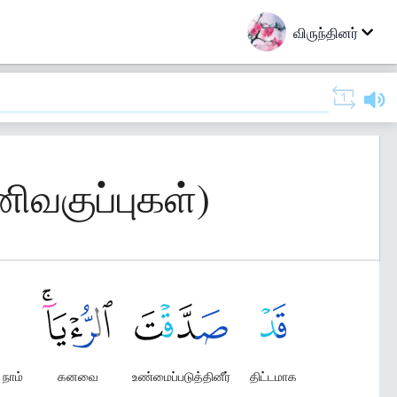
விருந்தினர்
ிவகுப்புகள்)
 நாம்
கனவை
உண்மைப்படுத்தினீர்
திட்டமாக