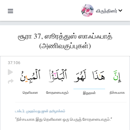
விருந்தினர்
சூரா 37, ஸூரத்துஸ் ஸாஃப்ஃபாத்
(அணிவகுப்புகள்)
37
:
106
தெளிவான
சோதனையாகும்
நிச்சயமாக
இதுதான்
டாக்டர். முஹம்மது ஜான் தமிழாக்கம்
“நிச்சயமாக இது தெளிவான ஒரு பெருஞ் சோதனையாகும்.”