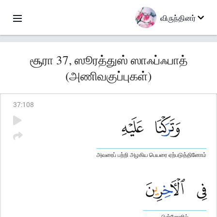
விருந்தினர்
சூரா 37, ஸூரத்துஸ் ஸாஃப்ஃபாத்
(அணிவகுப்புகள்)
37
:
108
அவரைப் பற்றி அழகிய பெயரை ஏற்படுத்தினோம்
பின்னோரில்