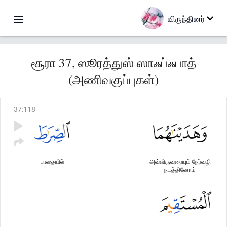
விருந்தினர்
சூரா 37, ஸூரத்துஸ் ஸாஃப்ஃபாத்
(அணிவகுப்புகள்)
37
:
118
பாதையில்
அவ்விருவரையும் நேர்வழி
நடத்தினோம்