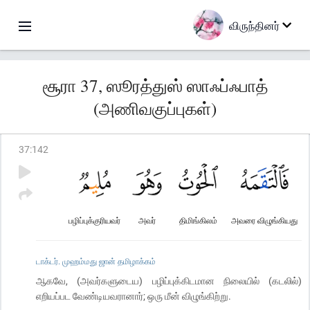
விருந்தினர்
சூரா 37, ஸூரத்துஸ் ஸாஃப்ஃபாத்
(அணிவகுப்புகள்)
37
:
142
பழிப்புக்குரியவர்
அவர்
திமிங்கிலம்
அவரை விழுங்கியது
டாக்டர். முஹம்மது ஜான் தமிழாக்கம்
ஆகவே, (அவர்களுடைய) பழிப்புக்கிடமான நிலையில் (கடலில்)
எறியப்பட வேண்டியவரானார்; ஒரு மீன் விழுங்கிற்று.