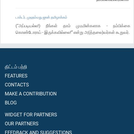
டாக்டர். முஹம்மது ஜான் தமிழாக்கம்
(“அப்படியல்ல!) நீங்கள் தாம் முஃமின்களாக - நம்பிக்கை
கொண்டோராய் - இருக்கவில்லை!” என்று அ(த்தலை)வர்கள் கூறுவர்.
திட்டம் பற்றி
FEATURES
CONTACTS
MAKE A CONTRIBUTION
BLOG
WIDGET FOR PARTNERS
OUR PARTNERS
FEEDBACK AND SUGGESTIONS