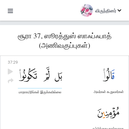
விருந்தினர்
சூரா 37, ஸூரத்துஸ் ஸாஃப்ஃபாத்
(அணிவகுப்புகள்)
37
:
29
அவர்கள் கூறுவார்கள்
மாறாக/நீங்கள் இருக்கவில்லை
நம்பிக்கையாளர்களாக