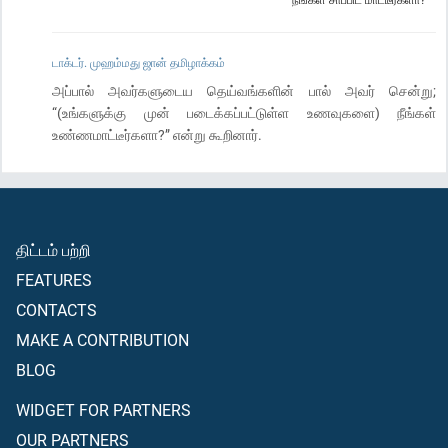
டாக்டர். முஹம்மது ஜான் தமிழாக்கம்
அப்பால் அவர்களுடைய தெய்வங்களின் பால் அவர் சென்று;
“(உங்களுக்கு முன் படைக்கப்பட்டுள்ள உணவுகளை) நீங்கள்
உண்ணமாட்டீர்களா?” என்று கூறினார்.
திட்டம் பற்றி
FEATURES
CONTACTS
MAKE A CONTRIBUTION
BLOG
WIDGET FOR PARTNERS
OUR PARTNERS