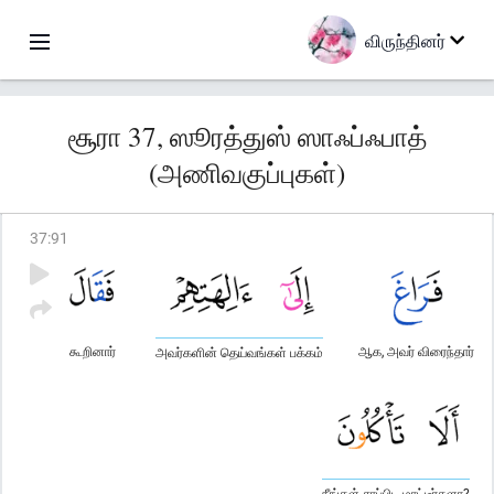
விருந்தினர்
சூரா 37, ஸூரத்துஸ் ஸாஃப்ஃபாத்
(அணிவகுப்புகள்)
37
:
91
கூறினார்
ஆக, அவர் விரைந்தார்
அவர்களின் தெய்வங்கள் பக்கம்
நீங்கள் சாப்பிட மாட்டீர்களா?