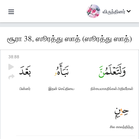
விருந்தினர்
சூரா 38, ஸூரத்து ஸாத் (ஸூரத்து ஸாத்)
38
:
88
பின்னர்
இதன் செய்தியை
நிச்சயமாகநீங்கள்அறிவீர்கள்
சில காலத்திற்கு