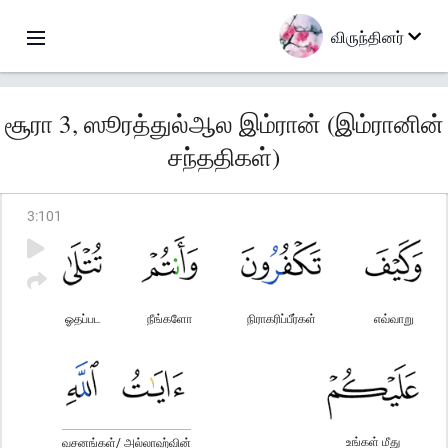
விருந்தினர்
சூரா 3, ஸூரத்துல்ஆல இம்ரான் (இம்ரானின்
சந்ததிகள்)
3
:
101
ஓதப்பட
நீங்களோ
நிராகரிப்பீர்கள்
எவ்வாறு
உங்கள் மீது
வசனங்கள்/ அல்லாஹ்வின்