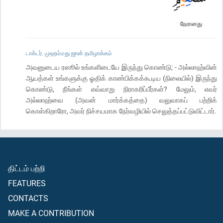
நேரானது
டாக்டர். முஹம்மது ஜான் தமிழாக்கம்
அவனுடைய ரஸூல் உங்களிடையே இருந்து கொண்டு; - அல்லாஹ்வின்
ஆயத்கள் உங்களுக்கு ஓதிக் காண்பிக்கக்கூடிய (நிலையில்) இருந்து
கொண்டு, நீங்கள் எவ்வாறு நிராகரிப்பீர்கள்? மேலும், எவர்
அல்லாஹ்வை (அவன் மார்க்கத்தை) வலுவாகப் பற்றிக்
கொள்கிறாரோ, அவர் நிச்சயமாக நேர்வழியில் செலுத்தப்பட்டுவிட்டார்.
திட்டம் பற்றி
FEATURES
CONTACTS
MAKE A CONTRIBUTION