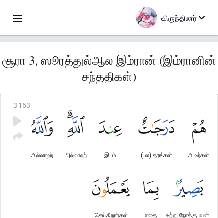
விருந்தினர்
சூரா 3, ஸூரத்துல்ஆல இம்ரான் (இம்ரானின்
சந்ததிகள்)
3
:
163
அல்லாஹ்
அல்லாஹ்
இடம்
(பல) தரங்கள்
அவர்கள்
செய்கிறார்கள்
எதை
உற்று நோக்குபவன்