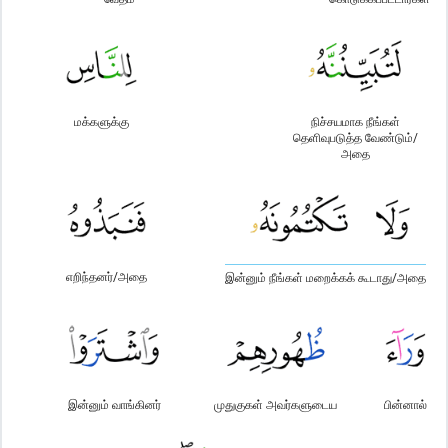
மக்களுக்கு
நிச்சயமாக நீங்கள்
தெளிவுபடுத்த வேண்டும்/
அதை
எறிந்தனர்/அதை
இன்னும் நீங்கள் மறைக்கக் கூடாது/அதை
இன்னும் வாங்கினர்
முதுகுகள் அவர்களுடைய
பின்னால்