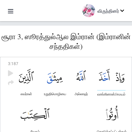
விருந்தினர்
சூரா 3, ஸூரத்துல்ஆல இம்ரான் (இம்ரானின்
சந்ததிகள்)
3
:
187
எவர்கள்
உறுதிமொழியை
அல்லாஹ்
வாங்கினான்/சமயம்
வேதம்
கொடுக்கப்பட்டார்கள்