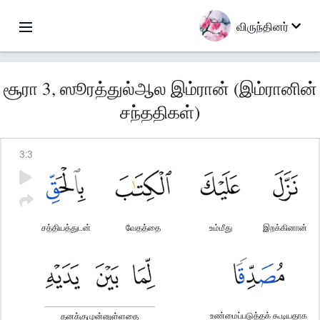
விருந்தினர்
சூரா 3, ஸூரத்துல்ஆல இம்ரான் (இம்ரானின்
சந்ததிகள்)
3
:
3
சத்தியத்துடன்
வேதத்தை
உம்மீது
இறக்கினான்
உண்மைப்படுத்தக் கூடியதாக
தனக்குமுன்னுள்ளதை