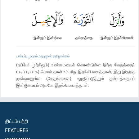
இன்னும் இன்ஜீலை
தவ்றாத்தை
இன்னும் இறக்கினான்
டாக்டர். முஹம்மது ஜான் தமிழாக்கம்
(நபியே! முற்றிலும்) உண்மையைக் கொண்டுள்ள இந்த வேதத்தைப்
(படிப்படியாக) அவன் தான் உம் மீது இறக்கி வைத்தான்; இது-இதற்கு
முன்னாலுள்ள (வேதங்களை) உறுதிப்படுத்தும் தவ்ராத்தையும்
இன்ஜீலையும் அவனே இறக்கி வைத்தான்.
திட்டம் பற்றி
FEATURES