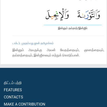
இன்னும் தவ்றாத்/இன்ஜீல்
டாக்டர். முஹம்மது ஜான் தமிழாக்கம்
இன்னும் அவருக்கு அவன் வேதத்தையும், ஞானத்தையும்,
தவ்ராத்தையும், இன்ஜீலையும் கற்றுக் கொடுப்பான்.
திட்டம் பற்றி
FEATURES
CONTACTS
MAKE A CONTRIBUTION