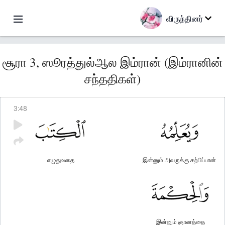
விருந்தினர்
சூரா 3, ஸூரத்துல்ஆல இம்ரான் (இம்ரானின்
சந்ததிகள்)
3
:
48
எழுதுவதை
இன்னும் அவருக்கு கற்பிப்பான்
இன்னும் ஞானத்தை