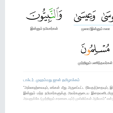
இன்னும் நபிமார்கள்
மூஸா/இன்னும் ஈஸா
முற்றிலும் பணிந்தவர்கள்
டாக்டர். முஹம்மது ஜான் தமிழாக்கம்
“அல்லாஹ்வையும், எங்கள் மீது அருளப்பட்ட (வேதத்)தையும், இ
இன்னும் மற்ற நபிமார்களுக்கு அவர்களுடைய இறைவனிடமிருந்
அவனுக்கே (முற்றிலும் சரணடையும்) முஸ்லிம்கள் ஆவோம்” என்று 