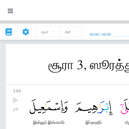
சூரா
Juz'
00:00
/
00:00
சூரா 3, ஸூரத்
3
:
84
இன்னும் இஸ்மாயீல்
இப்றாஹீம்
மீ