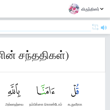
விருந்தினர்
ின் சந்ததிகள்)
அல்லாஹ்வை
நம்பிக்கை கொண்டோம்
கூறுவீராக