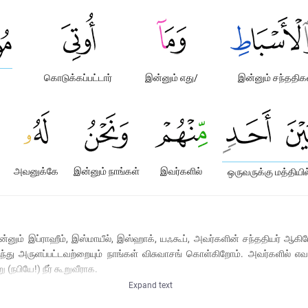
கொடுக்கப்பட்டார்
இன்னும் எது/
இன்னும் சந்ததிக
அவனுக்கே
இன்னும் நாங்கள்
இவர்களில்
ஒருவருக்கு மத்தியில
ன்னும் இப்ராஹீம், இஸ்மாயீல், இஸ்ஹாக், யஃகூப், அவர்களின் சந்ததியர் ஆகிய
து அருளப்பட்டவற்றையும் நாங்கள் விசுவாசங் கொள்கிறோம். அவர்களில் எவரொ
(நபியே!) நீர் கூறுவீராக.
Expand text