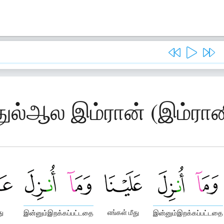
துல்ஆல இம்ரான் (இம்ரான
து
எங்கள் மீது
இன்னும்இறக்கப்பட்டதை
இன்னும்இறக்கப்பட்டதை