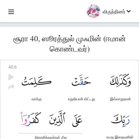
விருந்தினர்
சூரா 40, ஸூரத்துல் முஃமின் (ஈமான்
கொண்டவர்)
40
:
6
வாக்கு
உறுதியாகி விட்டது
இவ்வாறுதான்
உமது இறைவனின்
நிராகரித்தவர்கள் மீது