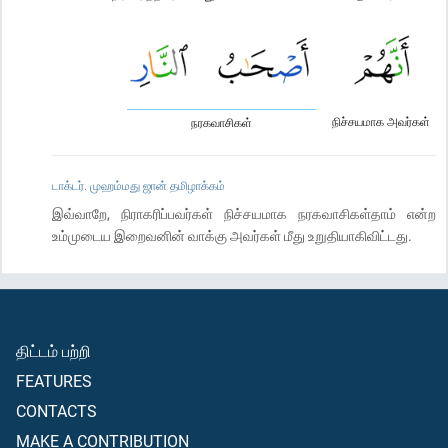
நிச்சயமாக அவர்கள்
நரகவாசிகள்
டாக்டர். முஹம்மது ஜான் தமிழாக்கம்
இவ்வாறே, நிராகரிப்பவர்கள் நிச்சயமாக நரகவாசிகள்தாம் என்ற
உம்முடைய இறைவனின் வாக்கு அவர்கள் மீது உறுதியாகிவிட்டது.
திட்டம் பற்றி
FEATURES
CONTACTS
MAKE A CONTRIBUTION