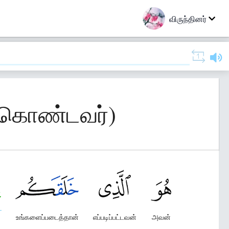
விருந்தினர்
் கொண்டவர்)
உங்களைப்படைத்தான்
எப்படிப்பட்டவன்
அவன்