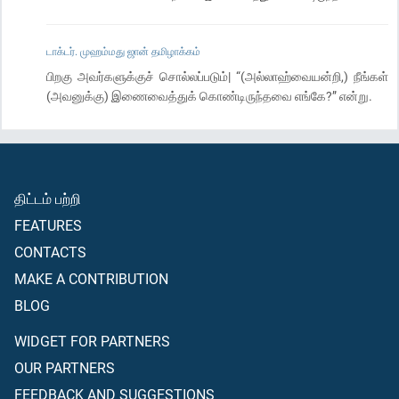
டாக்டர். முஹம்மது ஜான் தமிழாக்கம்
பிறகு அவர்களுக்குச் சொல்லப்படும்| “(அல்லாஹ்வையன்றி,) நீங்கள்
(அவனுக்கு) இணைவைத்துக் கொண்டிருந்தவை எங்கே?” என்று.
திட்டம் பற்றி
FEATURES
CONTACTS
MAKE A CONTRIBUTION
BLOG
WIDGET FOR PARTNERS
OUR PARTNERS
FEEDBACK AND SUGGESTIONS