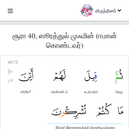
விருந்தினர்
சூரா 40, ஸூரத்துல் முஃமின் (ஈமான்
கொண்டவர்)
40
:
73
எங்கே?
அவர்களிடம்
கூறப்படும்
பிறகு
நீங்கள் இணைவைத்துக் கொண்டிருந்தவை