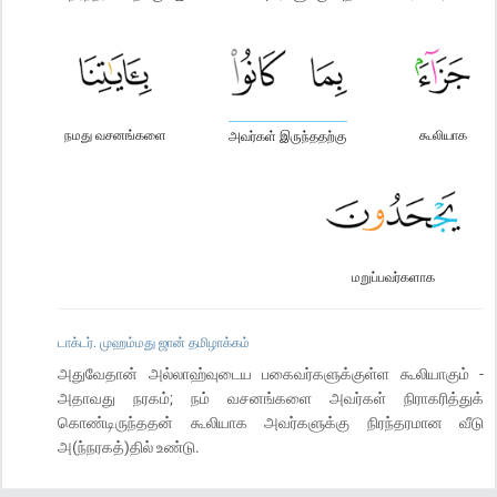
நமது வசனங்களை
கூலியாக
அவர்கள் இருந்ததற்கு
மறுப்பவர்களாக
டாக்டர். முஹம்மது ஜான் தமிழாக்கம்
அதுவேதான் அல்லாஹ்வுடைய பகைவர்களுக்குள்ள கூலியாகும் -
அதாவது நரகம்; நம் வசனங்களை அவர்கள் நிராகரித்துக்
கொண்டிருந்ததன் கூலியாக அவர்களுக்கு நிரந்தரமான வீடு
அ(ந்நரகத்)தில் உண்டு.