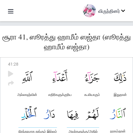
விருந்தினர்
சூரா 41, ஸூரத்து ஹாமீம் ஸஜ்தா (ஸூரத்து
ஹாமீம் ஸஜ்தா)
41
:
28
அல்லாஹ்வின்
எதிரிகளுக்குரிய
கூலியாகும்
இதுதான்
நரகம்தான்
நிரந்தரமாக தங்கும் இல்லம்
அவர்களுக்கு/அதில்