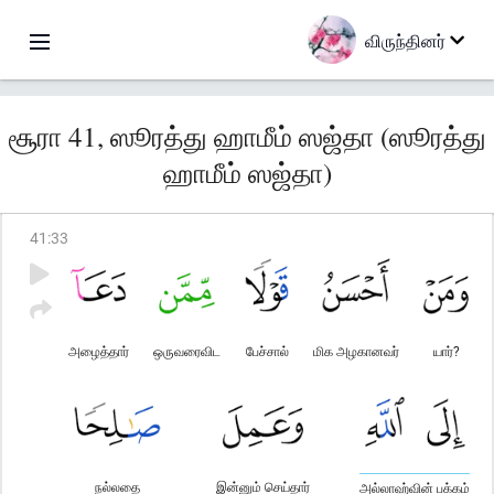
விருந்தினர்
சூரா 41, ஸூரத்து ஹாமீம் ஸஜ்தா (ஸூரத்து
ஹாமீம் ஸஜ்தா)
41
:
33
அழைத்தார்
ஒருவரைவிட
பேச்சால்
மிக அழகானவர்
யார்?
நல்லதை
இன்னும் செய்தார்
அல்லாஹ்வின் பக்கம்