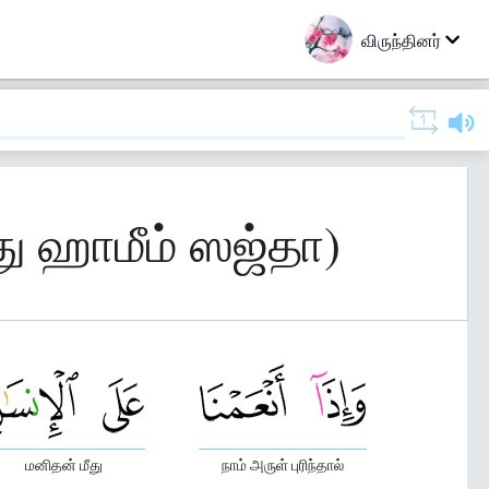
விருந்தினர்
து ஹாமீம் ஸஜ்தா)
மனிதன் மீது
நாம் அருள் புரிந்தால்