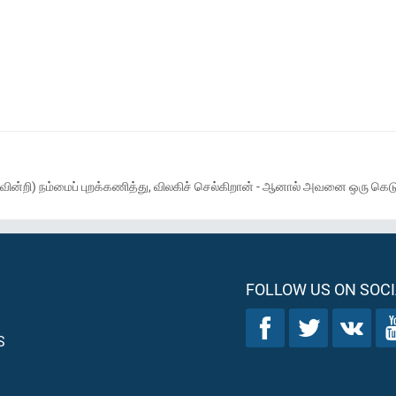
ுணர்வின்றி) நம்மைப் புறக்கணித்து, விலகிச் செல்கிறான் - ஆனால் அவனை ஒரு கெ
FOLLOW US ON SOCI
S