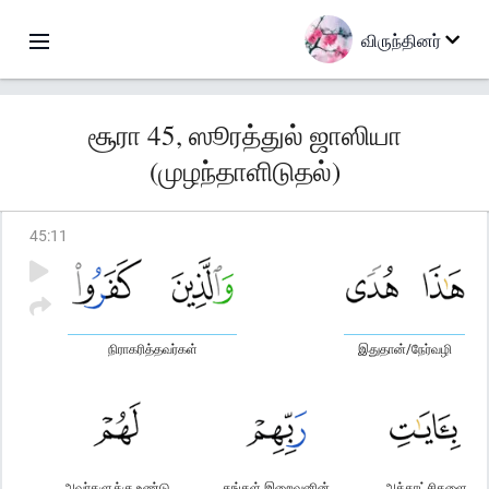
விருந்தினர்
சூரா 45, ஸூரத்துல் ஜாஸியா
(முழந்தாளிடுதல்)
45
:
11
நிராகரித்தவர்கள்
இதுதான்/நேர்வழி
அவர்களுக்கு உண்டு
தங்கள் இறைவனின்
அத்தாட்சிகளை