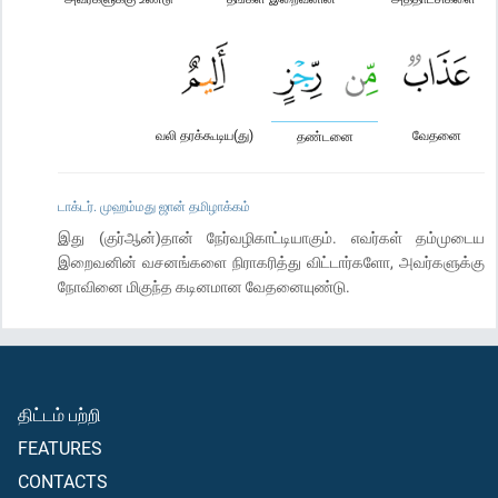
வலி தரக்கூடிய(து)
வேதனை
தண்டனை
டாக்டர். முஹம்மது ஜான் தமிழாக்கம்
இது (குர்ஆன்)தான் நேர்வழிகாட்டியாகும். எவர்கள் தம்முடைய
இறைவனின் வசனங்களை நிராகரித்து விட்டார்களோ, அவர்களுக்கு
நோவினை மிகுந்த கடினமான வேதனையுண்டு.
திட்டம் பற்றி
FEATURES
CONTACTS