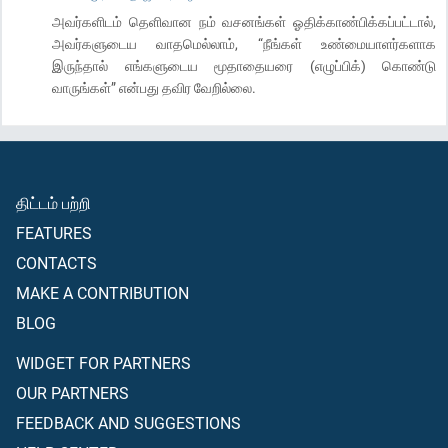
அவர்களிடம் தெளிவான நம் வசனங்கள் ஓதிக்காண்பிக்கப்பட்டால்,
அவர்களுடைய வாதமெல்லாம், “நீங்கள் உண்மையாளர்களாக
இருந்தால் எங்களுடைய மூதாதையரை (எழுப்பிக்) கொண்டு
வாருங்கள்” என்பது தவிர வேறில்லை.
திட்டம் பற்றி
FEATURES
CONTACTS
MAKE A CONTRIBUTION
BLOG
WIDGET FOR PARTNERS
OUR PARTNERS
FEEDBACK AND SUGGESTIONS