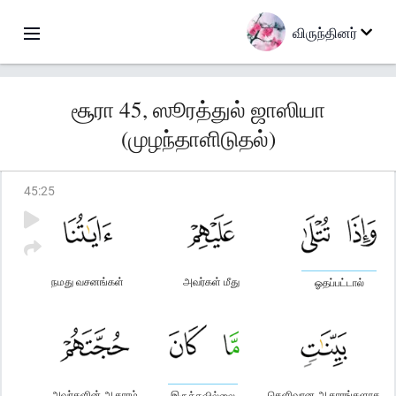
விருந்தினர்
சூரா 45, ஸூரத்துல் ஜாஸியா
(முழந்தாளிடுதல்)
45
:
25
நமது வசனங்கள்
அவர்கள் மீது
ஓதப்பட்டால்
அவர்களின் ஆதாரம்
தெளிவான ஆதாரங்களாக
இருக்கவில்லை