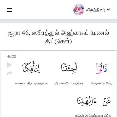
விருந்தினர்
சூரா 46, ஸூரத்துல் அஹ்காஃப் (மணல்
திட்டுகள்)
46
:
22
எங்களை திருப்புவதற்காக
நீர் எங்களிடம் வந்தீரா?
அவர்கள் கூறினர்
எங்கள் தெய்வங்களை விட்டு