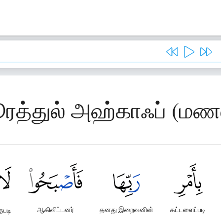
ூரத்துல் அஹ்காஃப் (மணல்
ஆகிவிட்டனர்
தனது இறைவனின்
கட்டளைப்படி
தபடி