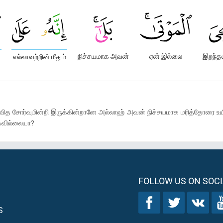
நிச்சயமாக அவன்
ஏன் இல்லை
இறந்த
எல்லாவற்றின் மீதும்
்வித சோர்வுமின்றி இருக்கின்றானே அல்லாஹ் அவன் நிச்சயமாக மரித்தோரை உயிர
்கவில்லையா?
FOLLOW US ON SOCI
S