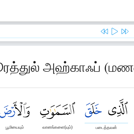
ூரத்துல் அஹ்காஃப் (மணல்
பூமியையும்
வானங்களை(யும்)
படைத்தவன்